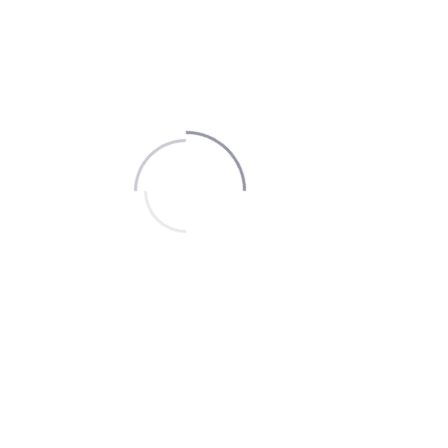
هیچ محصولی یافت نشد.
سهیل استور
با بیش از 20 سال سابقه در تولید انواع مانتو های
مجلسی اداری و اسپرت آماده همکاری با شرکت ها خصوصی
و دولتی سازمان ها و مدارس می باشد.
سهیل استور بی نظیر در کیفیت