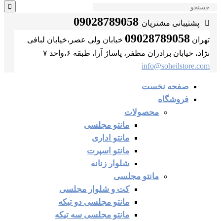
09028789058
پشتیبانی مشتریان
09028789058
تهران
خیابان ولی عصر،خیابان لبافی
نژاد، خیابان برادران مظفر، پاساژ آرا، طبقه ۶،واحد ۷
info@soheilstore.com
صفحه نخست
فروشگاه
محصولات
مانتو مجلسی
مانتو اداری
مانتو اسپرت
شلوار زنانه
مانتو مجلسی
کت و شلوار مجلسی
مانتو مجلسی دو تیکه
مانتو مجلسی سه تیکه