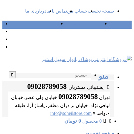
صفحه نخست
حساب من
تماس با ما
درباره‌ی ما
ورود / عضویت
علاقمندی
منو
09028789058
پشتیبانی مشتریان
09028789058
تهران
خیابان ولی عصر،خیابان
لبافی نژاد، خیابان برادران مظفر، پاساژ آرا، طبقه
۶،واحد ۷
info@soheilstore.com
0
تومان
0
0 محصول
صفحه نخست